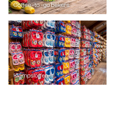
Coffee -to -go bekers
Klompsloffen