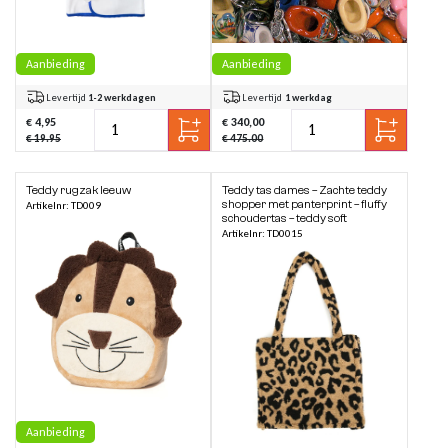
Aanbieding
Aanbieding
Levertijd
1-2 werkdagen
Levertijd
1 werkdag
€ 4,95
€ 340,00
€ 19.95
€ 475.00
Teddy rugzak leeuw
Teddy tas dames – Zachte teddy
shopper met panterprint – fluffy
Artikelnr: TD009
schoudertas – teddy soft
Artikelnr: TD0015
Aanbieding