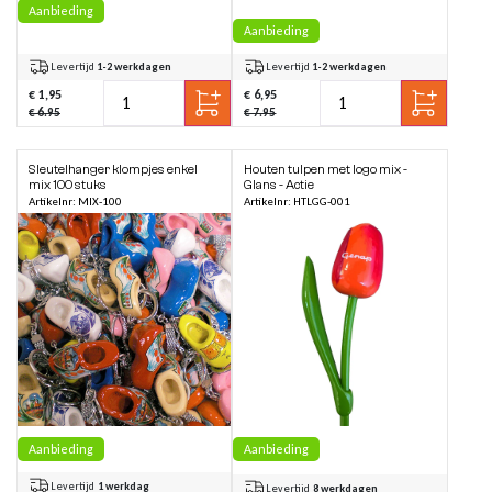
Aanbieding
Aanbieding
Levertijd
1-2 werkdagen
Levertijd
1-2 werkdagen
€ 1,95
€ 6,95
€ 6.95
€ 7.95
Sleutelhanger klompjes enkel
Houten tulpen met logo mix -
mix 100 stuks
Glans - Actie
Artikelnr: MIX-100
Artikelnr: HTLGG-001
Aanbieding
Aanbieding
Levertijd
1 werkdag
Levertijd
8 werkdagen