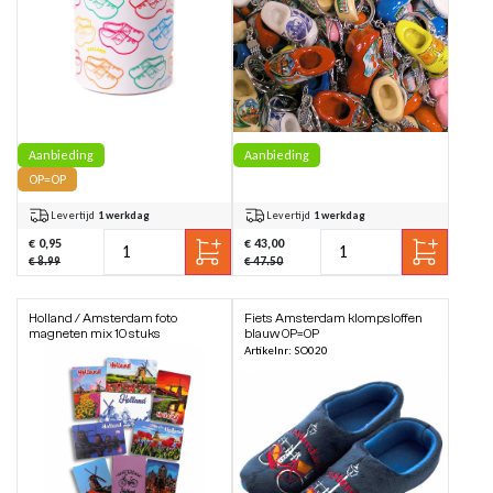
Aanbieding
Aanbieding
OP=OP
Levertijd
1 werkdag
Levertijd
1 werkdag
€ 0,95
€ 43,00
€ 8.99
€ 47.50
Holland / Amsterdam foto
Fiets Amsterdam klompsloffen
magneten mix 10 stuks
blauw OP=OP
Artikelnr: SO020