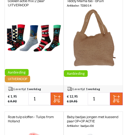
Sokken actie mix 2 paar
Teddy Mama tas - Bruin
UITVERKOOP
Artikelnr: TD0014
Aanbieding
Aanbieding
UITVERKOOP
Levertijd
1 werkdag
Levertijd
1 werkdag
€ 1,95
€ 12,95
€ 9.90
€ 19.95
Roze tulp sloffen - Tulips from
Baby badjas jongen met kussend
Holland
paar OP=OP ACTIE
Artikelnr: badjas-06