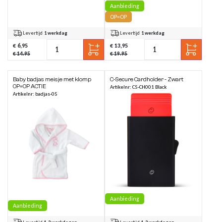
Aanbieding
OP=OP
Levertijd
1 werkdag
Levertijd
1 werkdag
€ 6,95
€ 13,95
€ 14.95
€ 19.95
Baby badjas meisje met klomp
C-Secure Cardholder - Zwart
OP=OP ACTIE
Artikelnr: CS-CH001 Black
Artikelnr: badjas-05
Aanbieding
Aanbieding