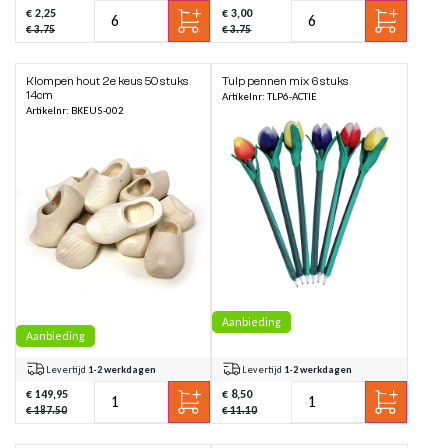
€ 2,25
€ 3,00
€ 3.75
€ 3.75
Klompen hout 2e keus 50 stuks
Tulp pennen mix 6 stuks
14cm
Artikelnr: TLP6-ACTIE
Artikelnr: BKEUS-002
Aanbieding
Aanbieding
Levertijd
1-2 werkdagen
Levertijd
1-2 werkdagen
€ 149,95
€ 8,50
€ 187.50
€ 11.10