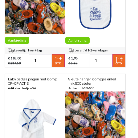
Aanbieding
Aanbieding
Levertijd
1 werkdag
Levertijd
1-2 werkdagen
€ 185,00
€ 1,95
€ 237.50
€ 5.95
Baby badjas jongen met klomp
Sleutelhanger klompjes enkel
OP=OP ACTIE
mix 500 stuks
Artikelnr: badjas-04
Artikelnr: MIX-500