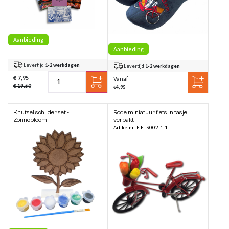
Aanbieding
Aanbieding
Levertijd
1-2 werkdagen
Levertijd
1-2 werkdagen
€ 7,95
Vanaf
€ 19.50
€4,95
Knutsel schilder set -
Rode miniatuur fiets in tasje
Zonnebloem
verpakt
Artikelnr: FIETS002-1-1