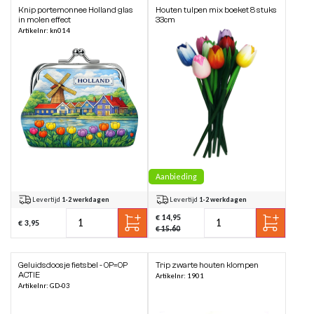
Knip portemonnee Holland glas
Houten tulpen mix boeket 8 stuks
in molen effect
33cm
Artikelnr: kn014
Aanbieding
Levertijd
1-2 werkdagen
Levertijd
1-2 werkdagen
€ 14,95
€ 3,95
€ 15.60
Geluidsdoosje fietsbel - OP=OP
Trip zwarte houten klompen
ACTIE
Artikelnr: 1901
Artikelnr: GD-03