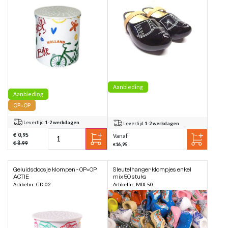
Aanbieding
Aanbieding
OP=OP
Levertijd
1-2 werkdagen
Levertijd
1-2 werkdagen
€ 0,95
Vanaf
€ 8.99
€16,95
Geluidsdoosje klompen - OP=OP
Sleutelhanger klompjes enkel
ACTIE
mix 50 stuks
Artikelnr: GD-02
Artikelnr: MIX-50