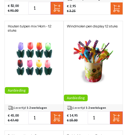
€ 82,00
€ 2,95
€ 95.00
€ 3.25
Houten tulpen mix 14cm - 12
Windmolen pen display 12 stuks
stuks
Aanbieding
Aanbieding
Levertijd
1-2 werkdagen
Levertijd
1-2 werkdagen
€ 45,00
€ 14,95
€ 47.40
€ 18.00