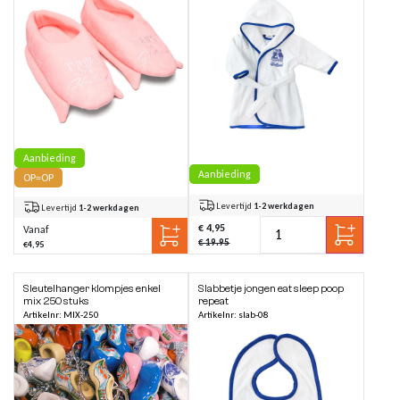
Aanbieding
Aanbieding
OP=OP
Levertijd
1-2 werkdagen
Levertijd
1-2 werkdagen
€ 4,95
Vanaf
€ 19.95
€4,95
Sleutelhanger klompjes enkel
Slabbetje jongen eat sleep poop
mix 250 stuks
repeat
Artikelnr: MIX-250
Artikelnr: slab-08