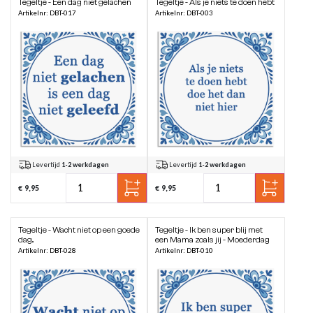
Tegeltje - Een dag niet gelachen
Tegeltje - Als je niets te doen hebt
Artikelnr: DBT-017
Artikelnr: DBT-003
Levertijd
1-2 werkdagen
Levertijd
1-2 werkdagen
€ 9,95
€ 9,95
Tegeltje - Wacht niet op een goede
Tegeltje - Ik ben super blij met
dag..
een Mama zoals jij - Moederdag
Artikelnr: DBT-028
Artikelnr: DBT-010