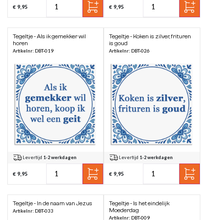
€ 9,95
€ 9,95
Tegeltje - Als ik gemekker wil
Tegeltje - Koken is zilver, frituren
horen
is goud
Artikelnr: DBT-019
Artikelnr: DBT-026
Levertijd
1-2 werkdagen
Levertijd
1-2 werkdagen
€ 9,95
€ 9,95
Tegeltje - In de naam van Jezus
Tegeltje - Is het eindelijk
Moederdag
Artikelnr: DBT-033
Artikelnr: DBT-009