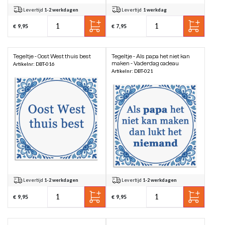
Levertijd
1-2 werkdagen
Levertijd
1 werkdag
€ 9,95
€ 7,95
Tegeltje - Oost West thuis best
Tegeltje - Als papa het niet kan
maken - Vaderdag cadeau
Artikelnr: DBT-016
Artikelnr: DBT-021
Levertijd
1-2 werkdagen
Levertijd
1-2 werkdagen
€ 9,95
€ 9,95