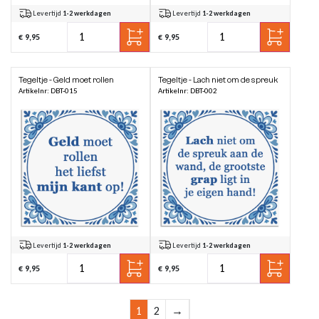
Levertijd
1-2 werkdagen
Levertijd
1-2 werkdagen
€ 9,95
€ 9,95
Tegeltje - Geld moet rollen
Tegeltje - Lach niet om de spreuk
Artikelnr: DBT-015
Artikelnr: DBT-002
Levertijd
1-2 werkdagen
Levertijd
1-2 werkdagen
€ 9,95
€ 9,95
1
2
→