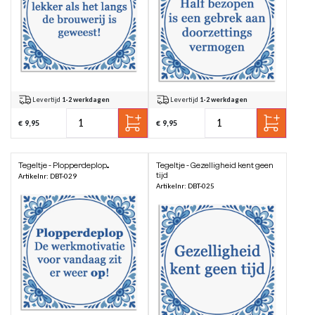
Levertijd
1-2 werkdagen
Levertijd
1-2 werkdagen
€ 9,95
€ 9,95
Tegeltje - Plopperdeplop...
Tegeltje - Gezelligheid kent geen
tijd
Artikelnr: DBT-029
Artikelnr: DBT-025