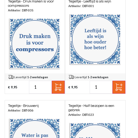
Tegeltje - Druk maken is voor
Tegeltje - Leeftijd is als wijn
compressors
Artikelnr: DBT-001
Artikelnr: DBT-035
Levertijd
1-2 werkdagen
Levertijd
1-2 werkdagen
€ 9,95
€ 9,95
Tegeltje - Brouwerij
Tegeltje - Half bezopen is een
gebrek
Artikelnr: DBT-006
Artikelnr: DBT-023