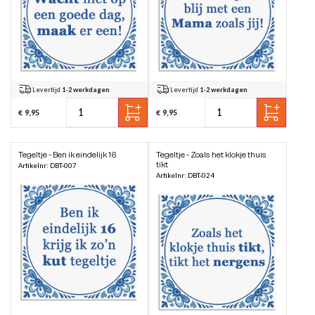
Levertijd
1-2 werkdagen
Levertijd
1-2 werkdagen
€ 9,95
€ 9,95
Tegeltje - Ben ik eindelijk 16
Tegeltje - Zoals het klokje thuis
tikt
Artikelnr: DBT-007
Artikelnr: DBT-024