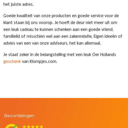
het juiste adres.
Klompjes sleutelhanger
Tassen
Vingerhoedjes
Nagelknipper met logo
Teddy bags
Goede kwaliteit van onze producten en goede service voor de
klant staan bij ons voorop. Je hoeft de deur niet meer uit om
Klompsloffen
Eten & Drinken
Geschenkpakketten
Kerstballen met logo
Babytextiel
een leuk cadeau te kunnen schenken aan een goede vriend,
familielid of misschien wel aan een zakenrelatie, Eigen ideeën of
Klomp puntenslijpers
Overige souvenirs
Graveringen met logo of tekst
advies van een van onze adviseurs, het kan allemaal.
Klompjes golf
Themas
Pins met logo
Je staat zeker in de belangstelling met een leuk Oer Hollands
geschenk
van Klompjes.com.
Emmers met logo
Beoordelingen
★★★★★