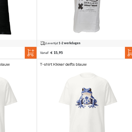
Levertijd
1-2 werkdagen
€ 15,95
Vanaf
 blauw
T-shirt Kikker delfts blauw