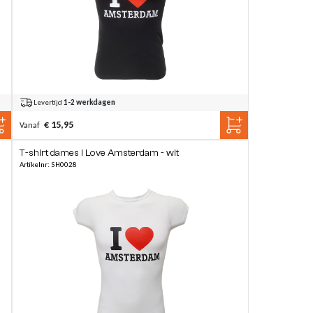
Levertijd
1-2 werkdagen
€ 15,95
Vanaf
T-shirt dames I Love Amsterdam - wit
Artikelnr: SH0028