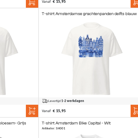
€ 15,95
Vanaf
T-shirt Amsterdamse grachtenpanden delfts blauw
Levertijd
1-2 werkdagen
€ 15,95
Vanaf
bloesem- Grijs
T-shirt Amsterdam Bike Capital - Wit
Artikelnr: SH001