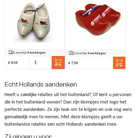
Klompjes sleutelhanger
Tassen
Vingerhoedjes
Nagelknipper met logo
Teddy bags
Klompsloffen
Eten & Drinken
Geschenkpakketten
Kerstballen met logo
Babytextiel
Klomp puntenslijpers
Overige souvenirs
Graveringen met logo of tekst
Levertijd
4 werkdagen
Levertijd
4 werkdagen
Klompjes golf
Themas
Pins met logo
€ 4,50
€ 7,50
Emmers met logo
Echt Hollands aandenken
Heeft u zakelijke relaties uit het buitenland? Of kent u personen
die in het buitenland wonen? Dan zijn klompjes met logo het
perfecte aandenken. Ze zijn leuk om te krijgen en ook nog eens
gemakkelijk mee te nemen. Met deze klompjes geeft u uw
buitenlandse relaties een echt Hollands aandenken mee.
Zij gingen u voor