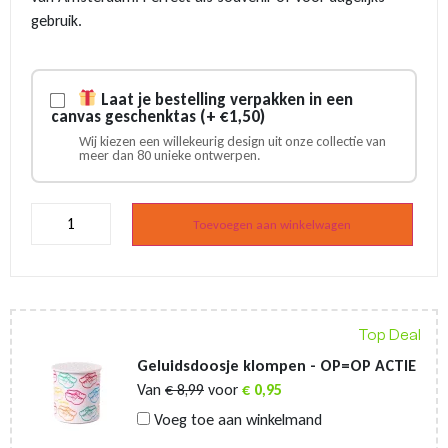
gebruik.
Laat je bestelling verpakken in een
canvas geschenktas (+ €1,50)
Wij kiezen een willekeurig design uit onze collectie van
meer dan 80 unieke ontwerpen.
3-
kruizen
Toevoegen aan winkelwagen
Amsterdam
aansteker
aantal
Top Deal
Geluidsdoosje klompen - OP=OP ACTIE
Van
€
8,99
voor
€
0,95
Voeg toe aan winkelmand