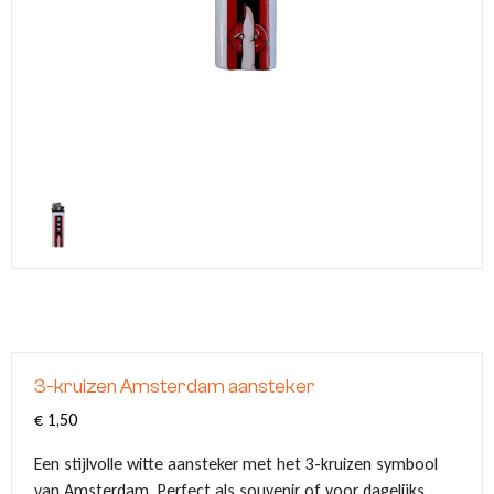
Klompjes sleutelhanger
Tassen
Vingerhoedjes
Nagelknipper met logo
Babytextiel
Klompsloffen
Eten & Drinken
Geschenkpakketten
Kerstballen met logo
Klomp puntenslijpers
Overige souvenirs
Graveringen met logo of tekst
Klompjes golf
Themas
Pins met logo
Emmers met logo
3-kruizen Amsterdam aansteker
€
1,50
Een stijlvolle witte aansteker met het 3-kruizen symbool
van Amsterdam. Perfect als souvenir of voor dagelijks