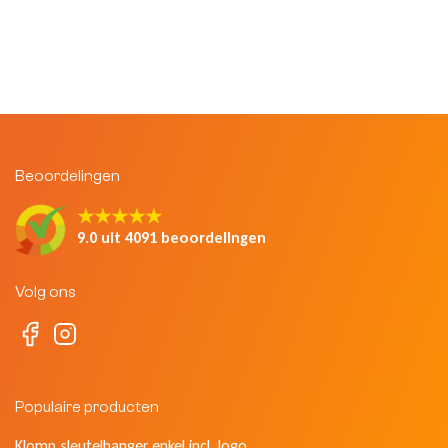
Beoordelingen
★★★★★
9.0 uit 4091 beoordelingen
Volg ons
Populaire producten
Klomp sleutelhanger enkel incl. logo