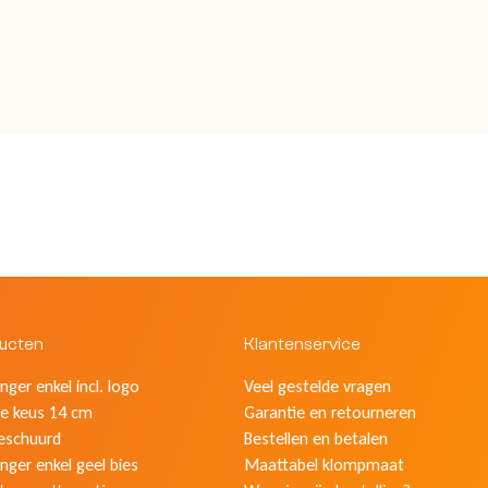
ducten
Klantenservice
ger enkel incl. logo
Veel gestelde vragen
e keus 14 cm
Garantie en retourneren
eschuurd
Bestellen en betalen
nger enkel geel bies
Maattabel klompmaat