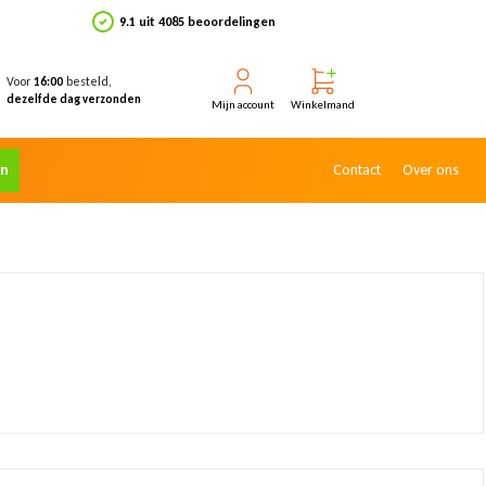
9.1 uit 4085 beoordelingen
Voor
besteld,
16:00
dezelfde dag verzonden
Mijn account
Winkelmand
en
Contact
Over ons