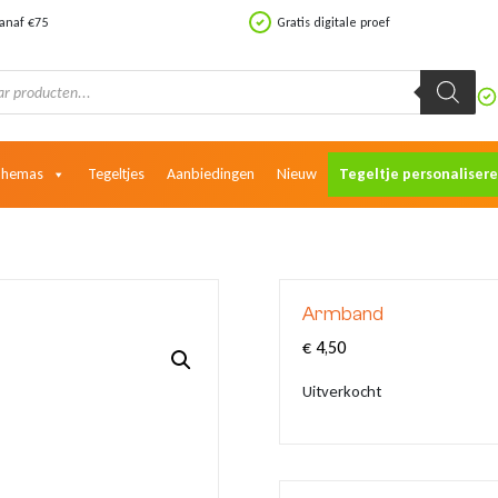
vanaf €75
Gratis digitale proef
Themas
Tegeltjes
Aanbiedingen
Nieuw
Tegeltje personaliser
Armband
€
4,50
Uitverkocht