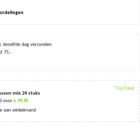
oordelingen
d, dezelfde dag verzonden
f 75,-
Top Deal
ssen-mix 24 stuks
0
voor
€
39,95
e aan winkelmand