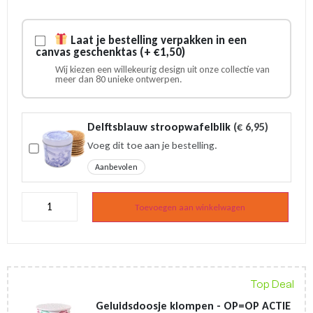
prijs
prijs
was:
is:
€ 3,75.
€ 3,25.
Laat je bestelling verpakken in een
canvas geschenktas (+ €1,50)
Wij kiezen een willekeurig design uit onze collectie van
meer dan 80 unieke ontwerpen.
Delftsblauw stroopwafelblik
(
€
6,95
)
Voeg dit toe aan je bestelling.
Aanbevolen
Canvas
tas
Toevoegen aan winkelwagen
-
Sterrenbeeld
Maagd
(Virgo)
aantal
Top Deal
Geluidsdoosje klompen - OP=OP ACTIE