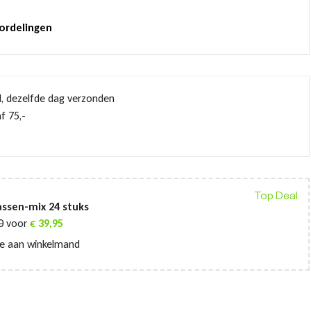
oordelingen
d, dezelfde dag verzonden
f 75,-
Top Deal
ssen-mix 24 stuks
0
voor
€
39,95
e aan winkelmand