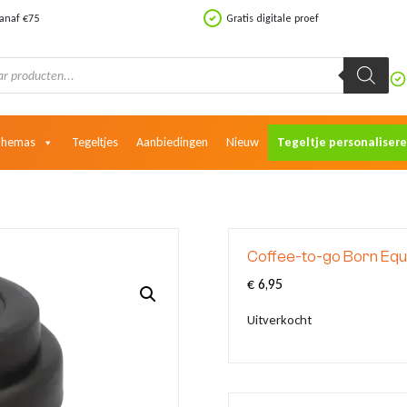
vanaf €75
Gratis digitale proef
Themas
Tegeltjes
Aanbiedingen
Nieuw
Tegeltje personaliser
Coffee-to-go Born Equ
€
6,95
Uitverkocht