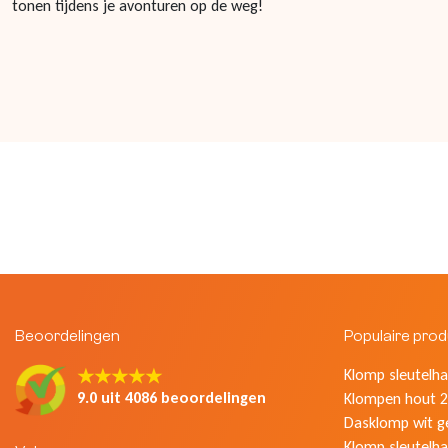
tonen tijdens je avonturen op de weg!
Beoordelingen
Populaire pro
★★★★★
Klomp sleutelhan
9.0 uit 4086 beoordelingen
Klompen hout 2
Dasklomp wit g
Klomp sleutelha