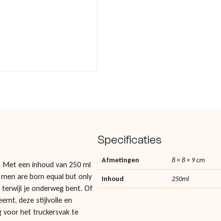
Specificaties
Afmetingen
8 × 8 × 9 cm
! Met een inhoud van 250 ml
ll men are born equal but only
Inhoud
250ml
 terwijl je onderweg bent. Of
emt, deze stijlvolle en
g voor het truckersvak te