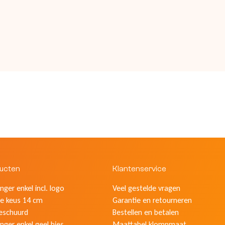
ducten
Klantenservice
ger enkel incl. logo
Veel gestelde vragen
e keus 14 cm
Garantie en retourneren
eschuurd
Bestellen en betalen
nger enkel geel bies
Maattabel klompmaat