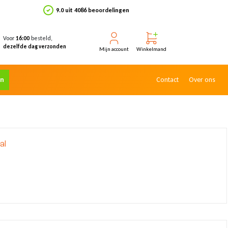
9.0 uit 4086 beoordelingen
Voor
besteld,
16:00
dezelfde dag verzonden
Mijn account
Winkelmand
en
Contact
Over ons
al