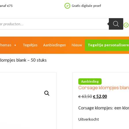
vanaf €75
Gratis digitale proef
Themas
Tegeltjes
Aanbiedingen
Nieuw
Tegeltje personaliser
lompjes blank – 50 stuks
Aanbieding
Corsage klompjes blan
Oorspronkelijke
Huidige
€
63,50
€
52,00
prijs
prijs
Corsage klompjes: een klo
was:
is:
€ 63,50.
€ 52,00.
Uitverkocht