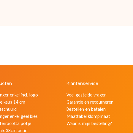
ducten
Klantenservice
ger enkel incl. logo
Veel gestelde vragen
e keus 14 cm
Garantie en retourneren
eschuurd
Bestellen en betalen
nger enkel geel bies
Maattabel klompmaat
 terracotta potje
Waar is mijn bestelling?
mix 33cm actie