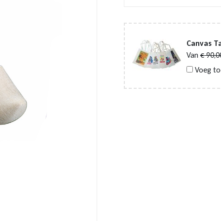
Canvas Ta
Van
€
90,0
Voeg to