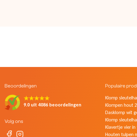
Beoordelingen
Populaire pro
★★★★★
Klomp sleutelhan
9.0 uit 4086 beoordelingen
Klompen hout 2
Dasklomp wit g
Klomp sleutelha
Volg ons
Klavertje vier in
Houten tulpen 