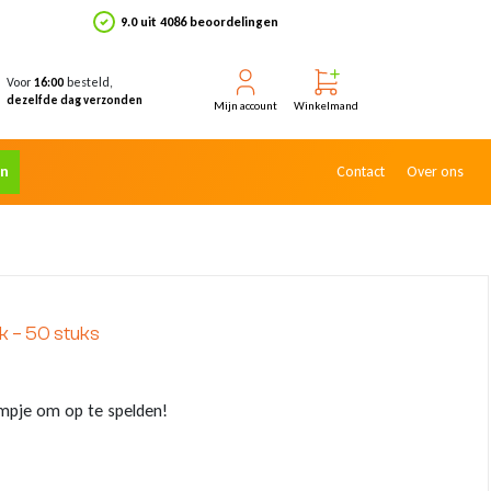
9.0 uit 4086 beoordelingen
Voor
besteld,
16:00
dezelfde dag verzonden
Mijn account
Winkelmand
en
Contact
Over ons
k – 50 stuks
mpje om op te spelden!