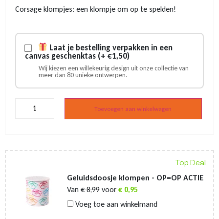
prijs
prijs
Corsage klompjes: een klompje om op te spelden!
was:
is:
€ 70,00.
€ 65,00.
Laat je bestelling verpakken in een
canvas geschenktas (+ €1,50)
Wij kiezen een willekeurig design uit onze collectie van
meer dan 80 unieke ontwerpen.
Corsage
klompjes
Toevoegen aan winkelwagen
wit
-
50
stuks
aantal
Top Deal
Geluidsdoosje klompen - OP=OP ACTIE
Van
€
8,99
voor
€
0,95
Voeg toe aan winkelmand