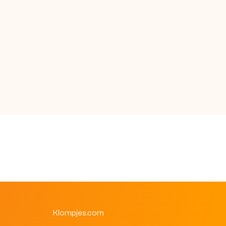
Klantenservice
Online klantenservice
SNEL GEREGELD
Waarmee kunnen we je helpen?
Kies een onderwerp. Meestal ben je binnen een minuut klaar.
Bestelling volgen
Status, producten en Track & Trace
Retour aanmelden
Open direct het retourportaal
Veelgestelde vragen
Klompjes.com
Bestellen, betalen en verzenden