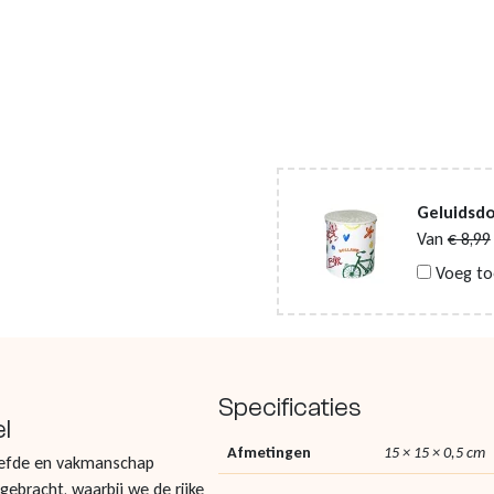
Geluidsdo
Van
€
8,99
Voeg to
Specificaties
l
Afmetingen
15 × 15 × 0,5 cm
liefde en vakmanschap
gebracht, waarbij we de rijke