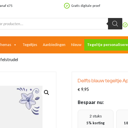
vanaf €75
Gratis digitale proef
Themas
Tegeltjes
Aanbiedingen
Nieuw
Tegeltje personaliser
felstrudel
Delfts blauw tegeltje A
€
9,95
Bespaar nu:
2 stuks
5% korting
10