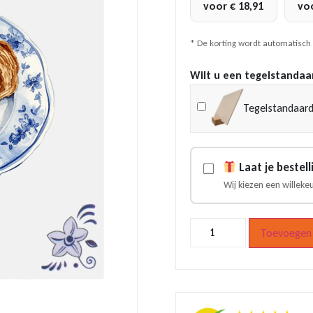
voor
€
18,91
vo
* De korting wordt automatisch
Wilt u een tegelstandaa
Tegelstandaard
Laat je bestel
Wij kiezen een willeke
Delfts
Toevoegen 
blauw
tegeltje
Apfelstrudel
aantal