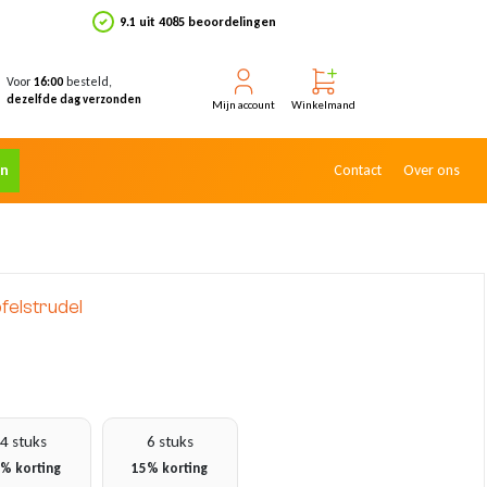
9.1 uit 4085 beoordelingen
Voor
besteld,
16:00
dezelfde dag verzonden
Mijn account
Winkelmand
en
Contact
Over ons
pfelstrudel
4 stuks
6 stuks
% korting
15% korting