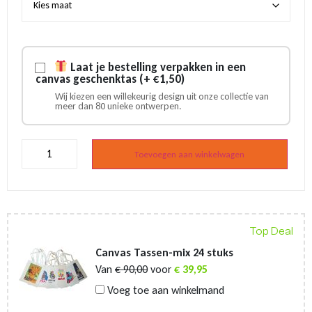
Laat je bestelling verpakken in een
canvas geschenktas (+ €1,50)
Wij kiezen een willekeurig design uit onze collectie van
meer dan 80 unieke ontwerpen.
Delfts
blauwe
Toevoegen aan winkelwagen
houten
kinderklompen
aantal
Top Deal
Canvas Tassen-mix 24 stuks
Van
€
90,00
voor
€
39,95
Voeg toe aan winkelmand