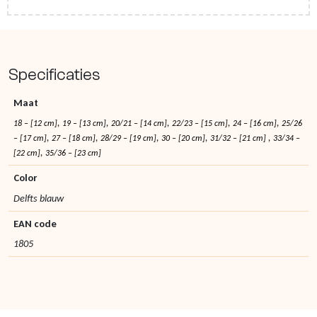
Specificaties
Maat
,
,
,
,
,
18 – [12 cm]
19 – [13 cm]
20/21 – [14 cm]
22/23 – [15 cm]
24 – [16 cm]
25/26
,
,
,
,
,
– [17 cm]
27 – [18 cm]
28/29 – [19 cm]
30 – [20 cm]
31/32 – [21 cm]
33/34 –
,
[22 cm]
35/36 – [23 cm]
Color
Delfts blauw
EAN code
1805