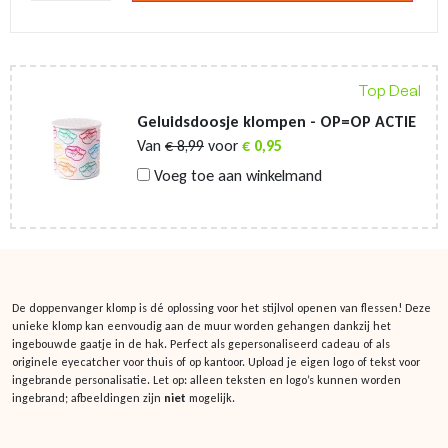
Gravering
met
logo
of
tekst
Top Deal
aantal
Geluidsdoosje klompen - OP=OP ACTIE
Van
€
8,99
voor
€
0,95
Voeg toe aan winkelmand
De doppenvanger klomp is dé oplossing voor het stijlvol openen van flessen! Deze
unieke klomp kan eenvoudig aan de muur worden gehangen dankzij het
ingebouwde gaatje in de hak. Perfect als gepersonaliseerd cadeau of als
originele eyecatcher voor thuis of op kantoor. Upload je eigen logo of tekst voor
ingebrande personalisatie. Let op: alleen teksten en logo’s kunnen worden
ingebrand; afbeeldingen zijn
niet
mogelijk.