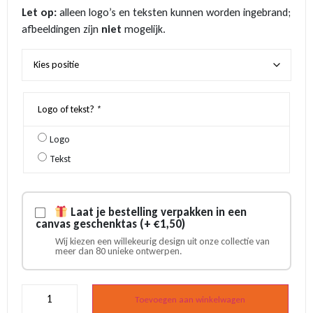
Let op:
alleen logo’s en teksten kunnen worden ingebrand;
afbeeldingen zijn
niet
mogelijk.
Logo of tekst?
*
Logo
Tekst
Laat je bestelling verpakken in een
canvas geschenktas (+ €1,50)
Wij kiezen een willekeurig design uit onze collectie van
meer dan 80 unieke ontwerpen.
Doppenvanger
klomp
Toevoegen aan winkelwagen
-