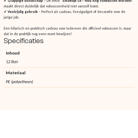
✔
Grappige boodschap
– De tekst
"Eindelijk 18 – Nou nog volwassen worden!"
maakt direct duidelijk dat volwassenheid niet vanzelf komt.
✔
Veelzijdig gebruik
– Perfect als cadeau, feestgadget of decoratie voor de
jarige job.
Een hilarisch en praktisch cadeau voor iedereen die officieel volwassen is, maar
dat in de praktijk nog even moet bewijzen!
Specificaties
Inhoud
12 liter
Materiaal
PE (polyetheen)