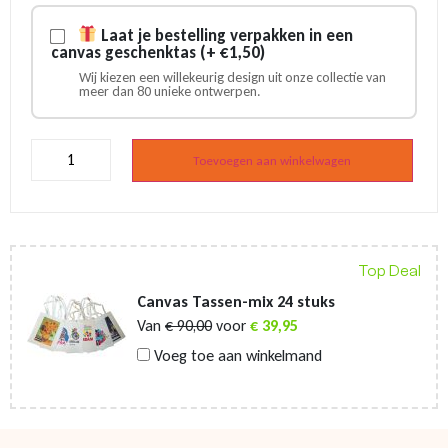
Laat je bestelling verpakken in een
canvas geschenktas (+ €1,50)
Wij kiezen een willekeurig design uit onze collectie van
meer dan 80 unieke ontwerpen.
Emmer
-
Toevoegen aan winkelwagen
Merry
Christmas
-
Kerst
emmer
aantal
Top Deal
Canvas Tassen-mix 24 stuks
Van
€
90,00
voor
€
39,95
Voeg toe aan winkelmand