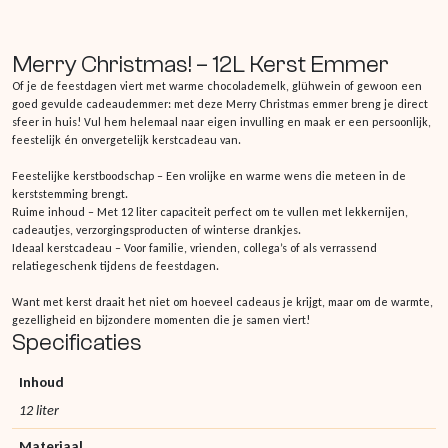
Merry Christmas! – 12L Kerst Emmer
Of je de feestdagen viert met warme chocolademelk, glühwein of gewoon een
goed gevulde cadeaudemmer: met deze Merry Christmas emmer breng je direct
sfeer in huis! Vul hem helemaal naar eigen invulling en maak er een persoonlijk,
feestelijk én onvergetelijk kerstcadeau van.
Feestelijke kerstboodschap – Een vrolijke en warme wens die meteen in de
kerststemming brengt.
Ruime inhoud – Met 12 liter capaciteit perfect om te vullen met lekkernijen,
cadeautjes, verzorgingsproducten of winterse drankjes.
Ideaal kerstcadeau – Voor familie, vrienden, collega’s of als verrassend
relatiegeschenk tijdens de feestdagen.
Want met kerst draait het niet om hoeveel cadeaus je krijgt, maar om de warmte,
gezelligheid en bijzondere momenten die je samen viert!
Specificaties
Inhoud
12 liter
Materiaal