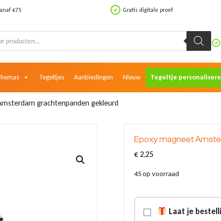
vanaf €75
Gratis digitale proef
Themas
Tegeltjes
Aanbiedingen
Nieuw
Tegeltje personaliser
Amsterdam grachtenpanden gekleurd
Epoxy magneet Amste
€
2,25
45 op voorraad
Laat je bestel