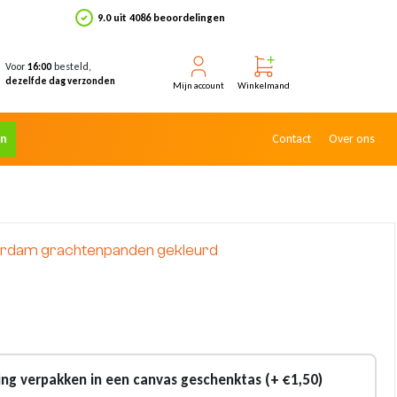
9.0 uit 4086 beoordelingen
Voor
besteld,
16:00
dezelfde dag verzonden
Mijn account
Winkelmand
en
Contact
Over ons
rdam grachtenpanden gekleurd
ling verpakken in een canvas geschenktas (+ €1,50)