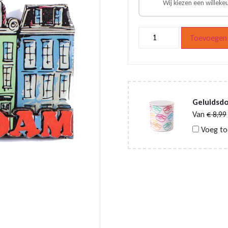
Wij kiezen een willeke
Epoxy
Toevoegen 
magneet
Amsterdam
grachtenpanden
gekleurd
aantal
Geluidsd
Van
€
8,99
Voeg to