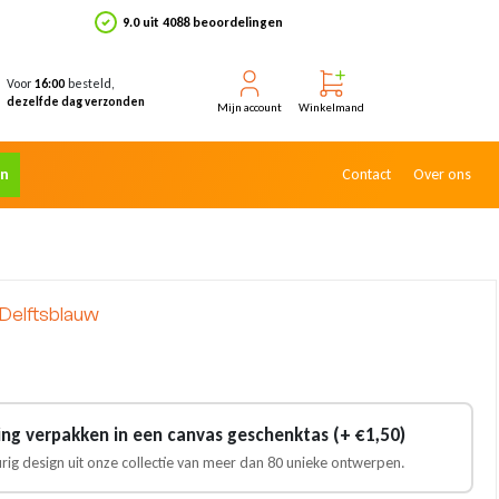
9.0 uit 4088 beoordelingen
Voor
besteld,
16:00
dezelfde dag verzonden
Mijn account
Winkelmand
en
Contact
Over ons
Delftsblauw
ling verpakken in een canvas geschenktas (+ €1,50)
urig design uit onze collectie van meer dan 80 unieke ontwerpen.