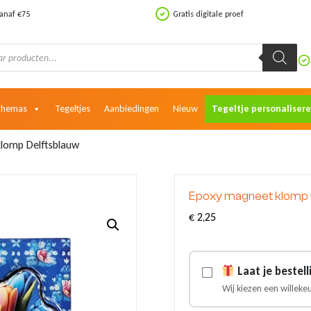
vanaf €75
Gratis digitale proef
Themas
Tegeltjes
Aanbiedingen
Nieuw
Tegeltje personaliser
lomp Delftsblauw
Epoxy magneet klomp 
€
2,25
Laat je bestel
Wij kiezen een willeke