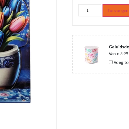
Epoxy
Toevoegen 
magneet
klomp
Delftsblauw
aantal
Geluidsd
Van
€
8,99
Voeg to