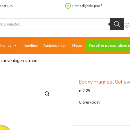
vanaf €75
Gratis digitale proef
Themas
Tegeltjes
Aanbiedingen
Nieuw
Tegeltje personaliser
cheveningen strand
Epoxy magneet Scheve
€
2,25
Uitverkocht