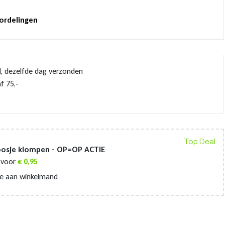
oordelingen
d, dezelfde dag verzonden
f 75,-
Top Deal
oosje klompen - OP=OP ACTIE
voor
€
0,95
e aan winkelmand