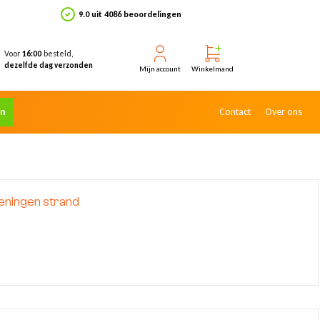
9.0 uit 4086 beoordelingen
Voor
besteld,
16:00
dezelfde dag verzonden
Mijn account
Winkelmand
en
Contact
Over ons
ningen strand