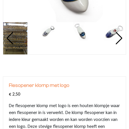
Klompjes sleutelhanger
Tassen
Vingerhoedjes
Nagelknipper met logo
Babytextiel
Klompsloffen
Eten & Drinken
Geschenkpakketten
Kerstballen met logo
Klomp puntenslijpers
Overige souvenirs
Graveringen met logo of tekst
Klompjes golf
Themas
Pins met logo
Emmers met logo
Flesopener klomp met logo
€
2,50
De flesopener klomp met logo is een houten klompje waar
een flesopener in is verwerkt. De klomp flesopener kan in
iedere kleur gemaakt worden en kan worden voorzien van
een logo. Deze stevige flesopener klomp heeft een