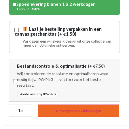
Spoedlevering binnen 1 à 2 werkdagen
+ €29,95 extra
Laat je bestelling verpakken in een
canvas geschenktas (+ €1,50)
Wij kiezen een willekeurig design uit onze collectie van
meer dan 80 unieke ontwerpen.
Bestandscontrole & optimalisatie
(+ €7,50)
Wij controleren de resolutie en optimaliseren waar
nodig (bijv. JPG/PNG → vector) voor het beste
resultaat.
Aanbevolen bij JPG/PNG
Flesopener
klomp
Toevoegen aan winkelwagen
met
logo
aantal