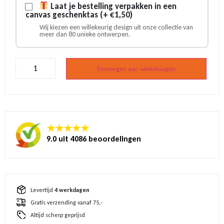
Laat je bestelling verpakken in een
canvas geschenktas (+ €1,50)
Wij kiezen een willekeurig design uit onze collectie van
meer dan 80 unieke ontwerpen.
Gekleurd
tegeltje
Toevoegen aan winkelwagen
-
Smiley
-
Blauw
aantal
★★★★★
9.0 uit 4086 beoordelingen
Levertijd
4 werkdagen
Gratis verzending vanaf 75,-
Altijd scherp geprijsd