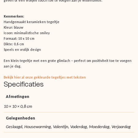
geven of een vrolijke touch toe te voegen aan je woonruimte.
Kenmerken:
Handgemaakt keramieken tegeltje
Kleur: blauw
Icoon: minimalistische smiley
Formaat: 10 x 10 cm
Dikte: 0,6 cm
Speels en vrolijk design
Een klein tegeltje met een grote glimlach – perfect om positiviteit toe te voegen
aan je dag.
Bekijk hier al onze gekleurde tegeltjes met teksten
Specificaties
Afmetingen
10 × 10 × 0,8 cm
Gelegenheden
Geslaagd, Housewarming, Valentijn, Vaderdag, Moederdag, Verjaardag