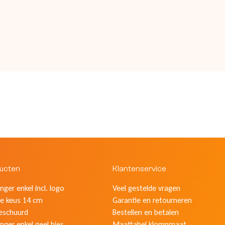
ducten
Klantenservice
ger enkel incl. logo
Veel gestelde vragen
e keus 14 cm
Garantie en retourneren
eschuurd
Bestellen en betalen
nger enkel geel bies
Maattabel klompmaat