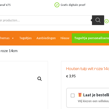
vanaf €75
Gratis digitale proef
Themas
Tegeltjes
Aanbiedingen
Nieuw
Tegeltje personaliser
t roze 14cm
Houten tulp wit roze 1
€
3,95
Laat je bestel
Wij kiezen een willeke