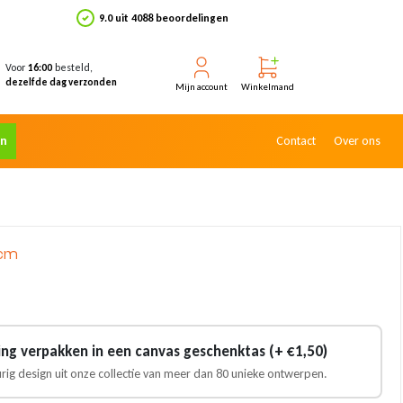
9.0 uit 4088 beoordelingen
Voor
besteld,
16:00
dezelfde dag verzonden
Mijn account
Winkelmand
en
Contact
Over ons
4cm
ling verpakken in een canvas geschenktas (+ €1,50)
urig design uit onze collectie van meer dan 80 unieke ontwerpen.