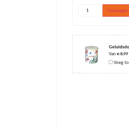
Houten
Toevoegen 
tulp
wit
roze
14cm
aantal
Geluidsdo
Van
€
8,99
Voeg to