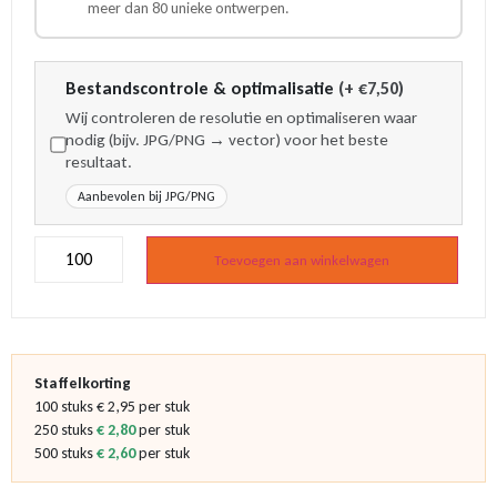
meer dan 80 unieke ontwerpen.
Bestandscontrole & optimalisatie
(+ €7,50)
Wij controleren de resolutie en optimaliseren waar
nodig (bijv. JPG/PNG → vector) voor het beste
resultaat.
Aanbevolen bij JPG/PNG
Houten
tulpen
Toevoegen aan winkelwagen
met
logo
mix
-
Glans
-
Staffelkorting
Actie
aantal
100 stuks € 2,95 per stuk
250 stuks
€ 2,80
per stuk
500 stuks
€ 2,60
per stuk