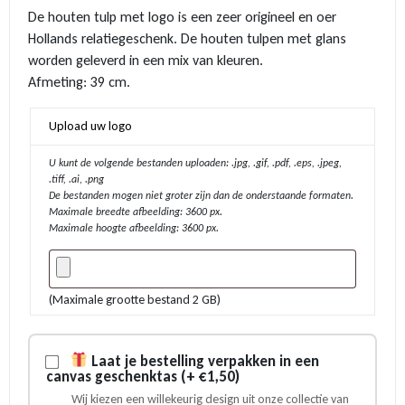
prijs
prijs
De houten tulp met logo is een zeer origineel en oer
was:
is:
Hollands relatiegeschenk. De houten tulpen met glans
€ 3,25.
€ 2,95.
worden geleverd in een mix van kleuren.
Afmeting: 39 cm.
Upload uw logo
U kunt de volgende bestanden uploaden: .jpg, .gif, .pdf, .eps, .jpeg,
.tiff, .ai, .png
De bestanden mogen niet groter zijn dan de onderstaande formaten.
Maximale breedte afbeelding: 3600 px.
Maximale hoogte afbeelding: 3600 px.
(Maximale grootte bestand 2 GB)
Laat je bestelling verpakken in een
canvas geschenktas (+ €1,50)
Wij kiezen een willekeurig design uit onze collectie van