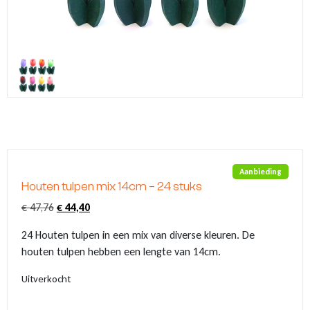
Klompjes sleutelhanger
Tassen
Vingerhoedjes
Nagelknipper met logo
Babytextiel
Klompsloffen
Eten & Drinken
Geschenkpakketten
Kerstballen met logo
Klomp puntenslijpers
Overige souvenirs
Graveringen met logo of tekst
Klompjes golf
Themas
Pins met logo
Emmers met logo
Aanbieding
Houten tulpen mix 14cm – 24 stuks
Oorspronkelijke
Huidige
€
47,76
€
44,40
prijs
prijs
24 Houten tulpen in een mix van diverse kleuren. De
was:
is:
houten tulpen hebben een lengte van 14cm.
€ 47,76.
€ 44,40.
Uitverkocht