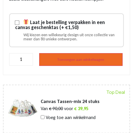
Laat je bestelling verpakken in een
canvas geschenktas (+ €1,50)
Wij kiezen een willekeurig design uit onze collectie van
meer dan 80 unieke ontwerpen.
Klomp
sleutelhanger
Toevoegen aan winkelwagen
dubbel
roze
aantal
Top Deal
Canvas Tassen-mix 24 stuks
Van
€
90,00
voor
€
39,95
Voeg toe aan winkelmand