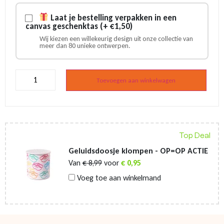
Laat je bestelling verpakken in een
canvas geschenktas (+ €1,50)
Wij kiezen een willekeurig design uit onze collectie van
meer dan 80 unieke ontwerpen.
Klompjes
met
Toevoegen aan winkelwagen
Iveco
logo
geel
aantal
Top Deal
Geluidsdoosje klompen - OP=OP ACTIE
Van
€
8,99
voor
€
0,95
Voeg toe aan winkelmand