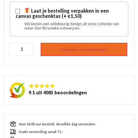
Laat je bestelling verpakken in een
canvas geschenktas (+ €1,50)
Wij kiezen een willekeurig design uit onze collectie van
meer dan 80 unieke ontwerpen.
Klompjes
met
Toevoegen aan winkelwagen
Scania
logo
geel
aantal
★★★★★
9.1 uit 4085 beoordelingen
Voor 16:00 uur besteld, dezelfde dag verzonden
Gratis verzending vanaf 75,-