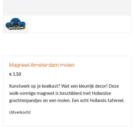
Klompjes sleutelhanger
Tassen
Vingerhoedjes
Nagelknipper met logo
Babytextiel
Klompsloffen
Eten & Drinken
Geschenkpakketten
Kerstballen met logo
Klomp puntenslijpers
Overige souvenirs
Graveringen met logo of tekst
Klompjes golf
Themas
Pins met logo
Magneet Amsterdam molen
Emmers met logo
€
1,50
Kunstwerk op je koelkast? Wat een kleurrijk decor! Deze
wolk-vormige magneet is beschilderd met Hollandse
grachtenpandjes en een molen. Een echt Hollands tafereel.
Uitverkocht