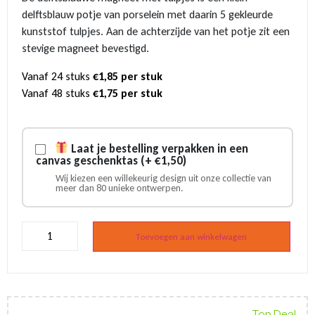
delftsblauw potje van porselein met daarin 5 gekleurde
kunststof tulpjes. Aan de achterzijde van het potje zit een
stevige magneet bevestigd.
Vanaf 24 stuks
€1,85 per stuk
Vanaf 48 stuks
€1,75 per stuk
Laat je bestelling verpakken in een
canvas geschenktas (+ €1,50)
Wij kiezen een willekeurig design uit onze collectie van
meer dan 80 unieke ontwerpen.
Magneet
delfstblauw
Toevoegen aan winkelwagen
potje
met
tulpjes
aantal
Top Deal