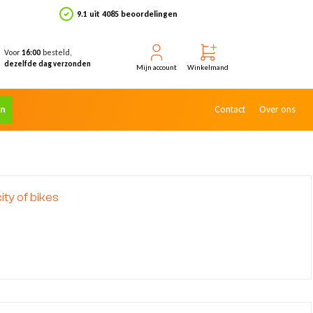
9.1 uit 4085 beoordelingen
Voor
besteld,
16:00
dezelfde dag verzonden
Mijn account
Winkelmand
en
Contact
Over ons
y of bikes