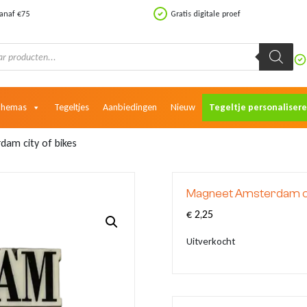
vanaf €75
Gratis digitale proef
Themas
Tegeltjes
Aanbiedingen
Nieuw
Tegeltje personaliser
am city of bikes
Magneet Amsterdam cit
€
2,25
Uitverkocht