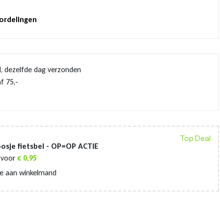
oordelingen
d, dezelfde dag verzonden
f 75,-
Top Deal
osje fietsbel - OP=OP ACTIE
voor
€
0,95
e aan winkelmand