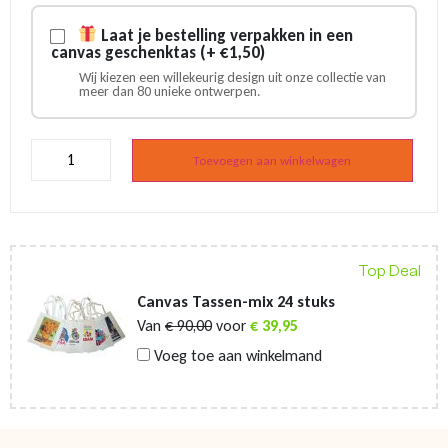
Laat je bestelling verpakken in een
canvas geschenktas (+ €1,50)
Wij kiezen een willekeurig design uit onze collectie van
meer dan 80 unieke ontwerpen.
Magneet
Holland
Toevoegen aan winkelwagen
molen
avondrood
aantal
Top Deal
Canvas Tassen-mix 24 stuks
Van
€
90,00
voor
€
39,95
Voeg toe aan winkelmand