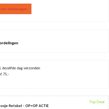
aan winkelwagen
oordelingen
d, dezelfde dag verzonden
f 75,-
Top Deal
osje fietsbel - OP=OP ACTIE