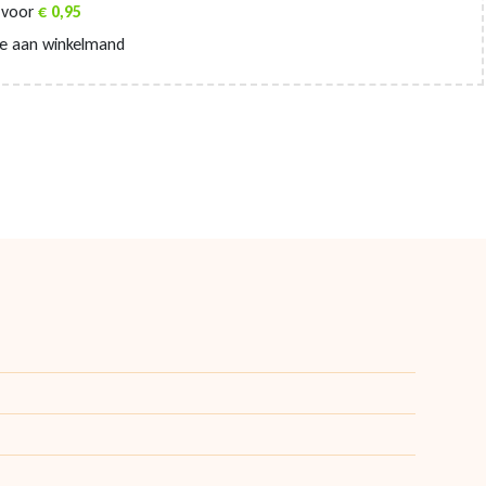
voor
€
0,95
e aan winkelmand
Klantenservice
Online klantenservice
SNEL GEREGELD
Waarmee kunnen we je helpen?