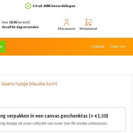
9.0 uit 4086 beoordelingen
Voor
besteld,
16:00
dezelfde dag verzonden
Mijn account
Winkelmand
en
Contact
Over ons
zaans huisje blauwe lucht
ling verpakken in een canvas geschenktas (+ €1,50)
urig design uit onze collectie van meer dan 80 unieke ontwerpen.