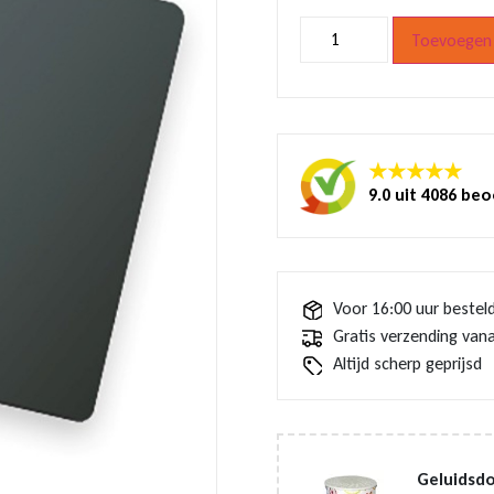
Magneet
Toevoegen 
Holland
molen
zaans
huisje
blauwe
lucht
aantal
★★★★★
9.0 uit 4086 be
Voor 16:00 uur bestel
Gratis verzending vana
Altijd scherp geprijsd
Geluidsdo