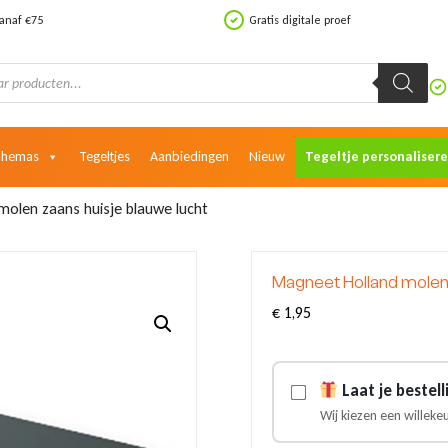
vanaf €75
Gratis digitale proef
Themas
Tegeltjes
Aanbiedingen
Nieuw
Tegeltje personaliser
olen zaans huisje blauwe lucht
Magneet Holland molen 
€
1,95
Laat je bestel
Wij kiezen een willeke