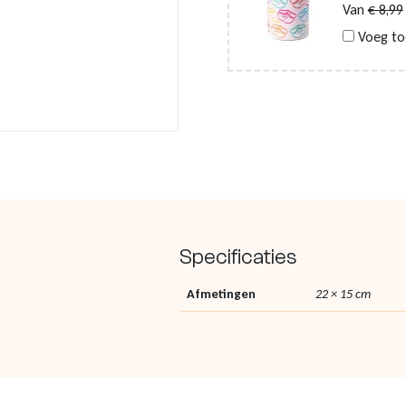
Van
€
8,99
Voeg to
Specificaties
Afmetingen
22 × 15 cm