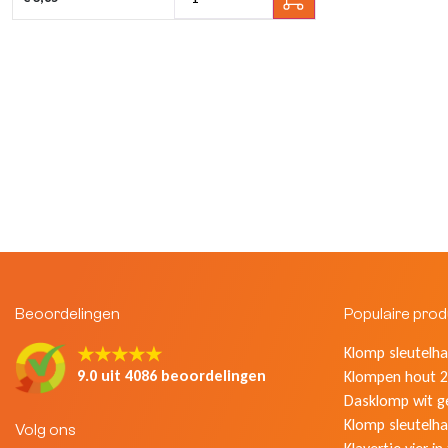
Beoordelingen
Populaire pro
★★★★★
Klomp sleutelhan
9.0 uit 4086 beoordelingen
Klompen hout 2
Dasklomp wit g
Klomp sleutelha
Volg ons