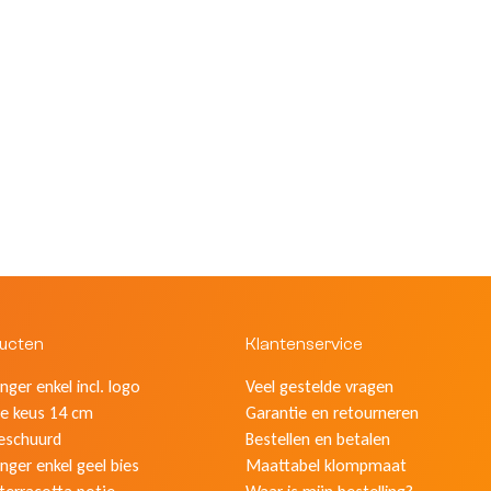
ducten
Klantenservice
ger enkel incl. logo
Veel gestelde vragen
e keus 14 cm
Garantie en retourneren
eschuurd
Bestellen en betalen
nger enkel geel bies
Maattabel klompmaat