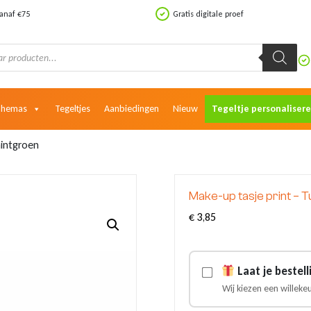
vanaf €75
Gratis digitale proef
Themas
Tegeltjes
Aanbiedingen
Nieuw
Tegeltje personaliser
mintgroen
Make-up tasje print – 
€
3,85
Laat je bestel
Wij kiezen een willeke