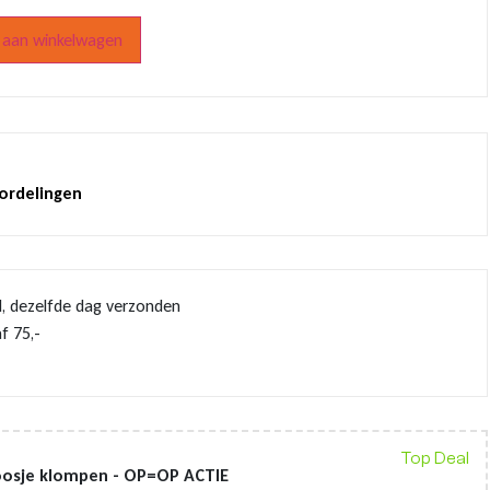
aan winkelwagen
oordelingen
d, dezelfde dag verzonden
f 75,-
Top Deal
oosje klompen - OP=OP ACTIE