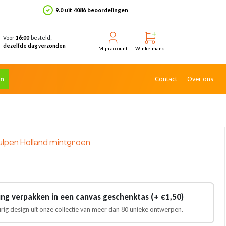
9.0 uit 4086 beoordelingen
Voor
besteld,
16:00
dezelfde dag verzonden
Mijn account
Winkelmand
en
Contact
Over ons
Tulpen Holland mintgroen
ling verpakken in een canvas geschenktas (+ €1,50)
urig design uit onze collectie van meer dan 80 unieke ontwerpen.