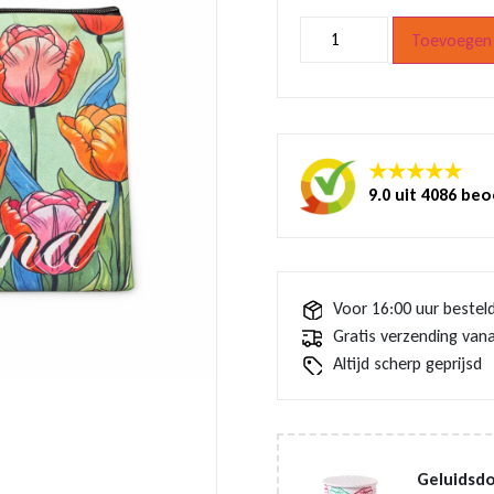
Make-
Toevoegen 
up
tasje
print
-
Tulpen
Holland
mintgroen
aantal
★★★★★
9.0 uit 4086 be
Voor 16:00 uur bestel
Gratis verzending vana
Altijd scherp geprijsd
Geluidsd