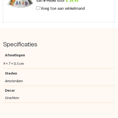
Van
€
90,00
voor
€
39,95
Voeg toe aan winkelmand
Specificaties
Afmetingen
9 × 7 × 0,5 cm
Steden
Amsterdam
Decor
Grachten