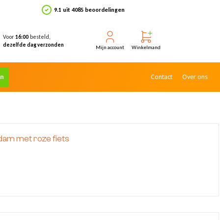
9.1 uit 4085 beoordelingen
Voor
besteld,
16:00
dezelfde dag verzonden
Mijn account
Winkelmand
en
Contact
Over ons
m met roze fiets