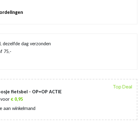
oordelingen
d, dezelfde dag verzonden
f 75,-
Top Deal
osje fietsbel - OP=OP ACTIE
voor
€
0,95
e aan winkelmand