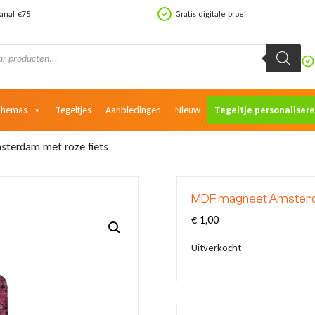
vanaf €75
Gratis digitale proef
Themas
Tegeltjes
Aanbiedingen
Nieuw
Tegeltje personaliser
terdam met roze fiets
MDF magneet Amsterda
€
1,00
Uitverkocht