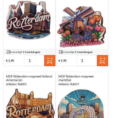
Levertijd
1-2 werkdagen
Levertijd
1-2 werkdagen
€ 1,95
€ 1,95
MDF Rotterdam magneet Holland
MDF Rotterdam magneet
America lijn
markthal
Artikelnr: Rot001
Artikelnr: Rot017