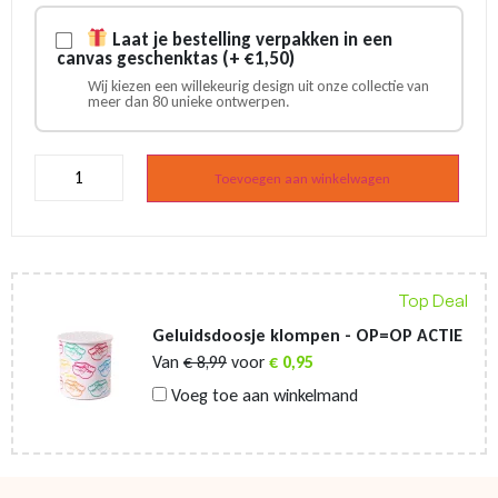
Laat je bestelling verpakken in een
canvas geschenktas (+ €1,50)
Wij kiezen een willekeurig design uit onze collectie van
meer dan 80 unieke ontwerpen.
Nagelknipper
sleutelhanger
Toevoegen aan winkelwagen
Amsterdam
fiets
aantal
Top Deal
Geluidsdoosje klompen - OP=OP ACTIE
Van
€
8,99
voor
€
0,95
Voeg toe aan winkelmand