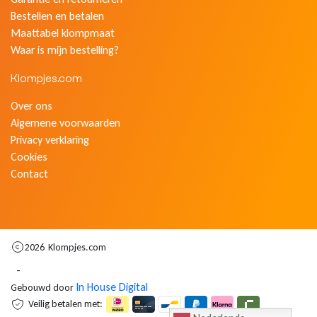
Bestellen en betalen
Maattabel klompmaat
Waar is mijn bestelling?
Klompjes.com
Over ons
Algemene voorwaarden
Privacy verklaring
Cookies
Contact
2026
Klompjes.com
-
In House Digital
Gebouwd door
Veilig betalen met: