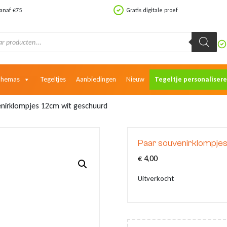
vanaf €75
Gratis digitale proef
Themas
Tegeltjes
Aanbiedingen
Nieuw
Tegeltje personaliser
enirklompjes 12cm wit geschuurd
Paar souvenirklompjes
€
4,00
Uitverkocht