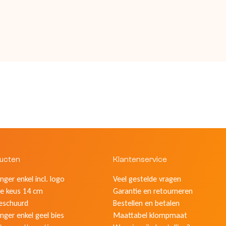
ducten
Klantenservice
ger enkel incl. logo
Veel gestelde vragen
e keus 14 cm
Garantie en retourneren
eschuurd
Bestellen en betalen
nger enkel geel bies
Maattabel klompmaat