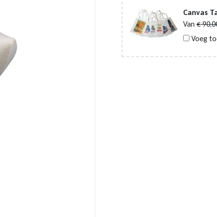
Canvas Ta
Van
€
90,0
Voeg to