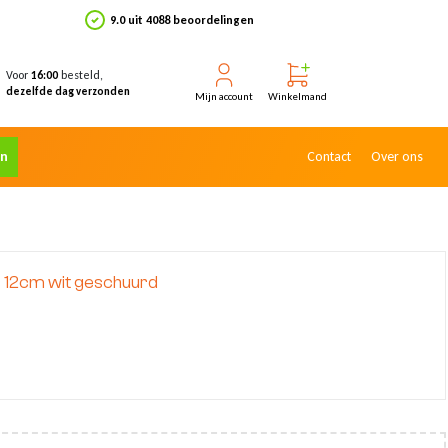
9.0 uit 4088 beoordelingen
Voor
besteld,
16:00
dezelfde dag verzonden
Mijn account
Winkelmand
en
Contact
Over ons
 12cm wit geschuurd