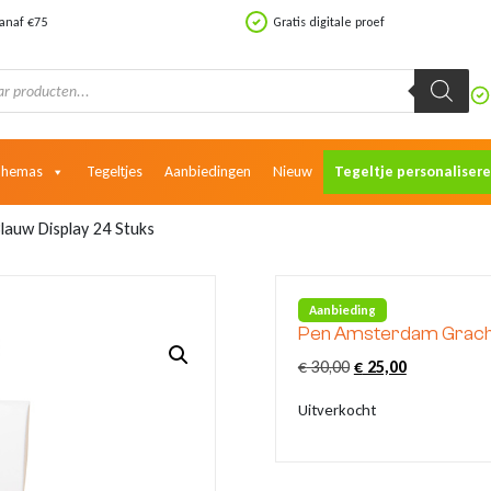
vanaf €75
Gratis digitale proef
Themas
Tegeltjes
Aanbiedingen
Nieuw
Tegeltje personaliser
auw Display 24 Stuks
Aanbieding
Pen Amsterdam Grachte
Oorspronkelijke
Huidige
€
30,00
€
25,00
prijs
prijs
Uitverkocht
was:
is:
€ 30,00.
€ 25,00.