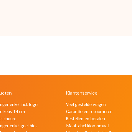
ducten
Klantenservice
ger enkel incl. logo
Veel gestelde vragen
e keus 14 cm
Garantie en retourneren
eschuurd
Bestellen en betalen
nger enkel geel bies
Maattabel klompmaat