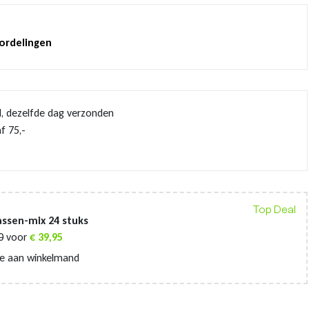
oordelingen
d, dezelfde dag verzonden
f 75,-
Top Deal
ssen-mix 24 stuks
0
voor
€
39,95
e aan winkelmand