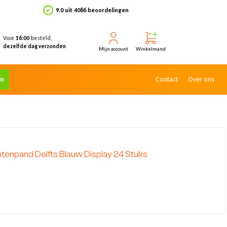
9.0 uit 4086 beoordelingen
Voor
besteld,
16:00
dezelfde dag verzonden
Mijn account
Winkelmand
en
Contact
Over ons
npand Delfts Blauw Display 24 Stuks