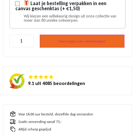
Laat je bestelling verpakken in een
canvas geschenktas (+ €1,50)
Wij kiezen een willekeurig design uit onze collectie van
meer dan 80 unieke ontwerpen.
Pin
Holland
Toevoegen aan winkelwagen
klompen
tulpen
aantal
★★★★★
9.1 uit 4085 beoordelingen
Voor 16:00 uur besteld, dezelfde dag verzonden
Gratis verzending vanaf 75,-
Altijd scherp geprijsd