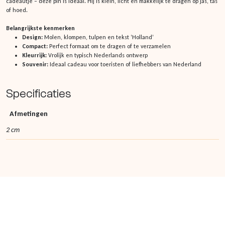
cadeautje – deze pin is ideaal. Hij is klein, licht en makkelijk te dragen op jas, tas
of hoed.
Belangrijkste kenmerken
Design:
Molen, klompen, tulpen en tekst ‘Holland’
Compact:
Perfect formaat om te dragen of te verzamelen
Kleurrijk:
Vrolijk en typisch Nederlands ontwerp
Souvenir:
Ideaal cadeau voor toeristen of liefhebbers van Nederland
Specificaties
Afmetingen
2 cm