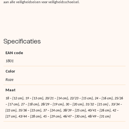
aan alle veiligheidseisen voor veiligheidsschoeisel.
Specificaties
EAN code
1801
Color
Roze
Maat
,
,
,
,
,
18 – [12 cm]
19 – [13 cm]
20/21 – [14 cm]
22/23 – [15 cm]
24 – [16 cm]
25/26
,
,
,
,
,
– [17 cm]
27 – [18 cm]
28/29 – [19 cm]
30 – [20 cm]
31/32 – [21 cm]
33/34 –
,
,
,
,
,
[22 cm]
35/36 – [23 cm]
37 – [24 cm]
38/39 – [25 cm]
40/41 – [26 cm]
42 –
,
,
,
,
[27 cm]
43/44 – [28 cm]
45 – [29 cm]
46/47 – [30 cm]
48/49 – [31 cm]