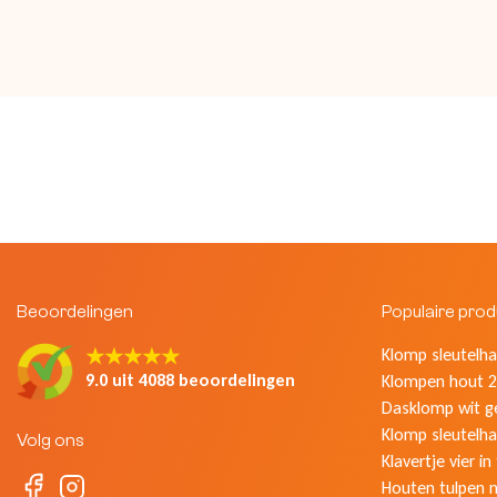
Beoordelingen
Populaire pro
★★★★★
Klomp sleutelhan
9.0 uit 4088 beoordelingen
Klompen hout 2
Dasklomp wit g
Klomp sleutelha
Volg ons
Klavertje vier in
Houten tulpen 