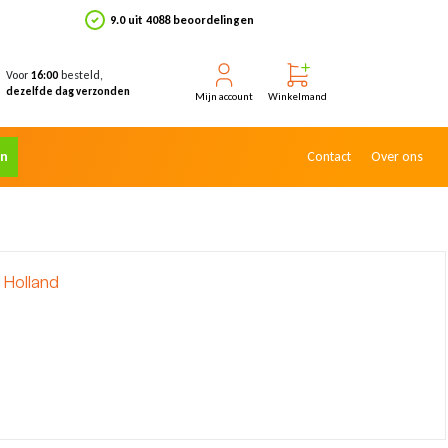
9.0 uit 4088 beoordelingen
Voor
besteld,
16:00
dezelfde dag verzonden
Mijn account
Winkelmand
en
Contact
Over ons
 Holland