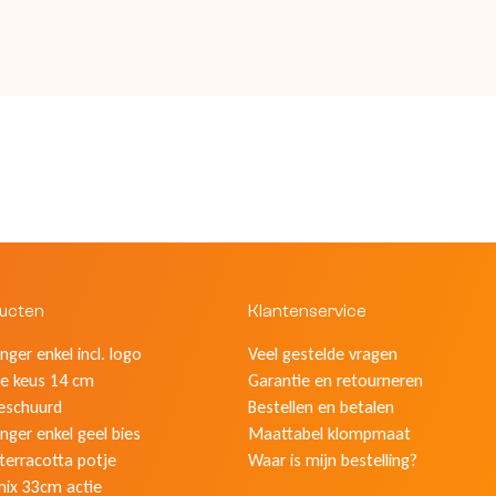
ducten
Klantenservice
ger enkel incl. logo
Veel gestelde vragen
e keus 14 cm
Garantie en retourneren
eschuurd
Bestellen en betalen
nger enkel geel bies
Maattabel klompmaat
 terracotta potje
Waar is mijn bestelling?
mix 33cm actie