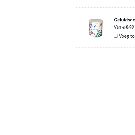
Geluidsdo
Van
€
8,99
Voeg to