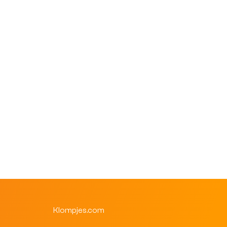
Klantenservice
Online klantenservice
SNEL GEREGELD
Waarmee kunnen we je helpen?
Kies een onderwerp. Meestal ben je binnen een minuut klaar.
Bestelling volgen
Status, producten en Track & Trace
Retour aanmelden
Open direct het retourportaal
Veelgestelde vragen
Klompjes.com
Bestellen, betalen en verzenden