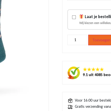
Laat je bestel
Wij kiezen een willeke
Sokken
Toevoegen 
Van
Gogh
Amandelbloesem
aantal
★★★★★
9.1 uit 4085 be
Voor 16:00 uur bestel
Gratis verzending vana