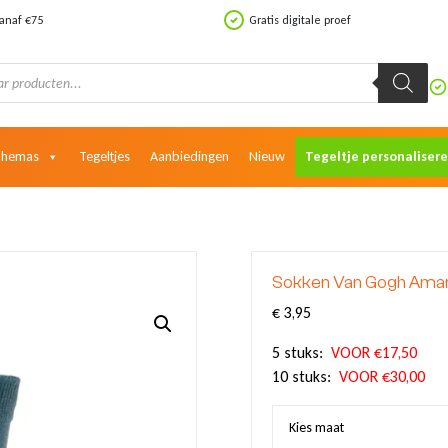
vanaf €75
Gratis digitale proef
Themas
Tegeltjes
Aanbiedingen
Nieuw
Tegeltje personaliser
Sokken Van Gogh Ama
€
3,95
5 stuks:
VOOR €17,50
10 stuks:
VOOR €30,00