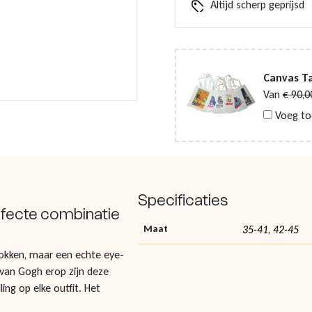
Altijd scherp geprijsd
Canvas Ta
Van
€
90,0
Voeg to
Specificaties
fecte combinatie
Maat
35-41
42-45
,
okken, maar een echte eye-
 van Gogh erop zijn deze
ng op elke outfit. Het