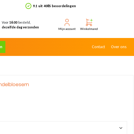
9.1 uit 4085 beoordelingen
Voor
besteld,
16:00
dezelfde dag verzonden
Mijn account
Winkelmand
en
Contact
Over ons
ndelbloesem