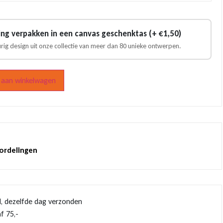
ling verpakken in een canvas geschenktas (+ €1,50)
urig design uit onze collectie van meer dan 80 unieke ontwerpen.
aan winkelwagen
oordelingen
d, dezelfde dag verzonden
f 75,-