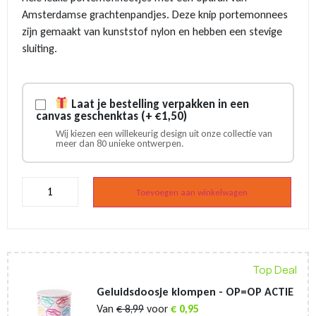
Amsterdamse grachtenpandjes. Deze knip portemonnees
zijn gemaakt van kunststof nylon en hebben een stevige
sluiting.
Laat je bestelling verpakken in een
canvas geschenktas (+ €1,50)
Wij kiezen een willekeurig design uit onze collectie van
meer dan 80 unieke ontwerpen.
Knip
portemonnee
Toevoegen aan winkelwagen
-
Boer
&
Boerin
Delfts
blauw
Top Deal
aantal
Geluidsdoosje klompen - OP=OP ACTIE
Van
€
8,99
voor
€
0,95