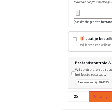
Maximale hoogte afbeelding: 3
(Maximale grootte bestan
Laat je bestel
Wij kiezen een willeke
Bestandscontrole & 
Wij controleren de reso
het beste resultaat.
Aanbevolen bij JPG/PNG
Tulp
Toevoegen 
sleutelhangers
met
logo
-