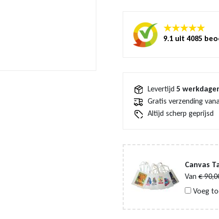
oranje
aantal
★★★★★
9.1 uit 4085 be
Levertijd
5 werkdage
Gratis verzending vana
Altijd scherp geprijsd
Canvas Ta
Van
€
90,0
Voeg to