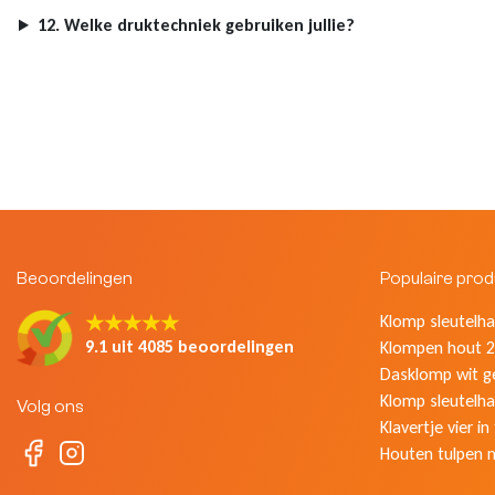
12. Welke druktechniek gebruiken jullie?
Beoordelingen
Populaire pro
★★★★★
Klomp sleutelhan
9.1 uit 4085 beoordelingen
Klompen hout 2
Dasklomp wit g
Klomp sleutelha
Volg ons
Klavertje vier in
Houten tulpen 