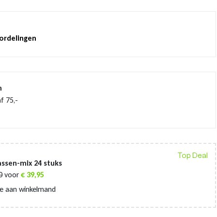
oordelingen
n
f 75,-
Top Deal
ssen-mix 24 stuks
0
voor
€
39,95
e aan winkelmand