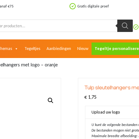
vanaf €75
Gratis digitale proef
Themas
Tegeltjes
Aanbiedingen
Nieuw
Tegeltje personaliser
telhangers met logo – oranje
Tulp sleutelhangers me
€
1,75
Upload uw logo
U kunt de volgende bestanden uplo
De bestanden mogen niet grote
Maximale breedte afbeelding: 