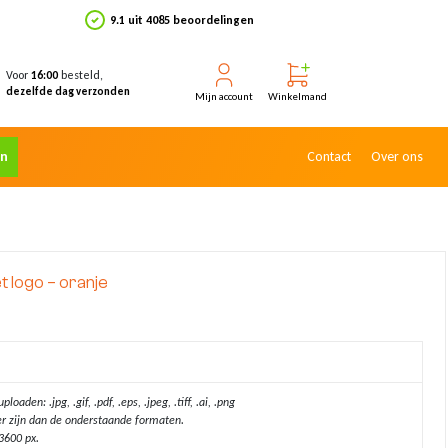
9.1 uit 4085 beoordelingen
Voor
besteld,
16:00
dezelfde dag verzonden
Mijn account
Winkelmand
en
Contact
Over ons
t logo – oranje
aden: .jpg, .gif, .pdf, .eps, .jpeg, .tiff, .ai, .png
r zijn dan de onderstaande formaten.
3600 px.