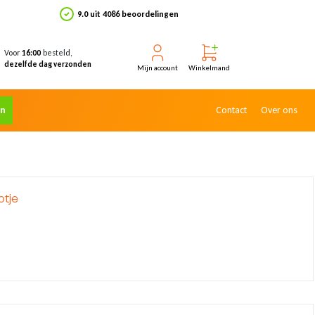
9.0 uit 4086 beoordelingen
Voor
besteld,
16:00
dezelfde dag verzonden
Mijn account
Winkelmand
en
Contact
Over ons
otje