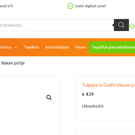
vanaf €75
Gratis digitale proef
Themas
Tegeltjes
Aanbiedingen
Nieuw
Tegeltje personaliser
s blauw potje
Tulpjes in Delfs blauw p
€
4,59
Uitverkocht