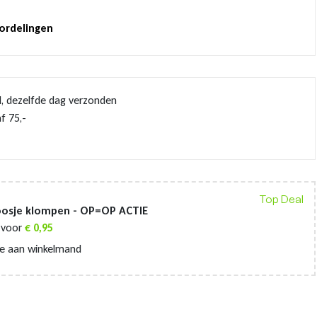
oordelingen
d, dezelfde dag verzonden
f 75,-
Top Deal
oosje klompen - OP=OP ACTIE
voor
€
0,95
e aan winkelmand