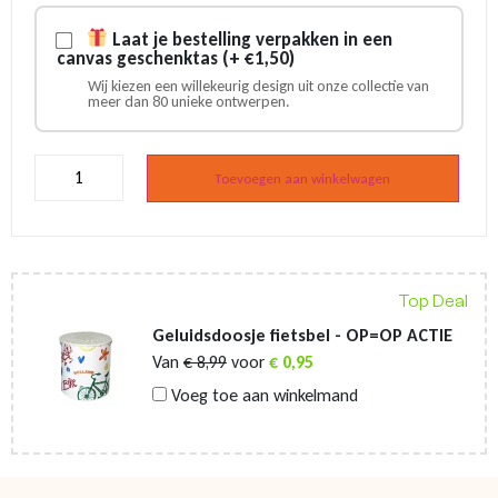
Laat je bestelling verpakken in een
canvas geschenktas (+ €1,50)
Wij kiezen een willekeurig design uit onze collectie van
meer dan 80 unieke ontwerpen.
Van
Gogh
Toevoegen aan winkelwagen
Almond
Blossom
schort
aantal
Top Deal
Geluidsdoosje fietsbel - OP=OP ACTIE
Van
€
8,99
voor
€
0,95
Voeg toe aan winkelmand